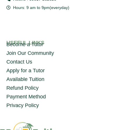
Hours: 9 am to 9pm(everyday)
USEFUL LINKS
Become a Tutor
Join Our Community
Contact Us
Apply for a Tutor
Available Tuition
Refund Policy
Payment Method
Privacy Policy