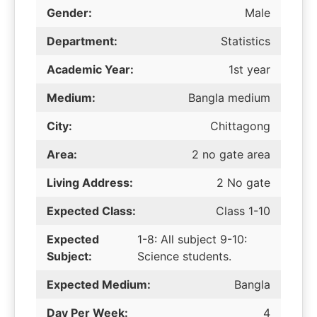
Gender:
Male
Department:
Statistics
Academic Year:
1st year
Medium:
Bangla medium
City:
Chittagong
Area:
2 no gate area
Living Address:
2 No gate
Expected Class:
Class 1-10
Expected
1-8: All subject 9-10:
Subject:
Science students.
Expected Medium:
Bangla
Day Per Week:
4