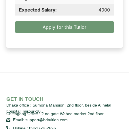
Expected Salary:
4000
Apply for this Tutior
GET IN TOUCH
Dhaka office :
Sumona Mansion, 2nd floor, beside Al helal
hospital, mirpur-10.
Chittagong Office :
2 no gate Wahed market 2nd floor
Email: support@bdtuition.com
Hotline : 09617-262626